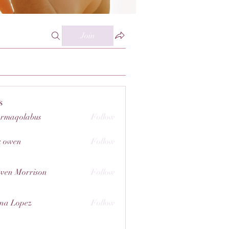
Join
s
rmaqolabus
Follow
olabus
k owen
Follow
wen Morrison
Follow
na Lopez
Follow