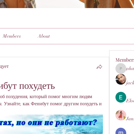
Members
About
Member
дует
pha
pharmaq
ибут похудеть
jac
соб похудения, который помог многим людям 
Elo
. Узнайте, как Фенибут помог другим похудеть и 
Jan