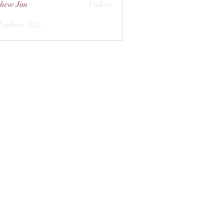
hew Jim
Follow
Members (127)