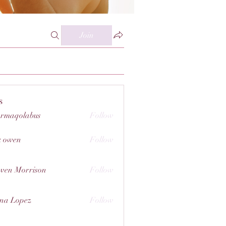
Join
s
rmaqolabus
Follow
olabus
k owen
Follow
wen Morrison
Follow
na Lopez
Follow