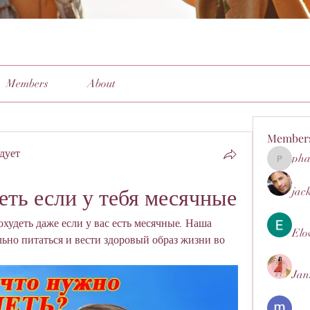
Members
About
Member
дует
pha
pharmaq
ть если у тебя месячные
jac
худеть даже если у вас есть месячные. Наша 
Elo
льно питаться и вести здоровый образ жизни во 
Jan