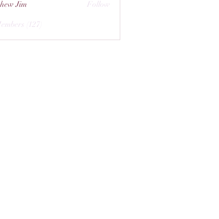
hew Jim
Follow
Members (127)