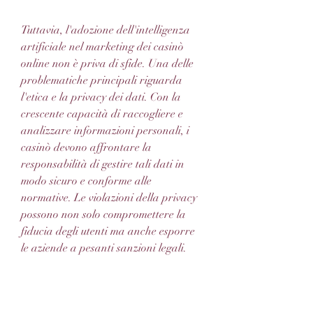
Tuttavia, l'adozione dell'intelligenza 
artificiale nel marketing dei casinò 
online non è priva di sfide. Una delle 
problematiche principali riguarda 
l'etica e la privacy dei dati. Con la 
crescente capacità di raccogliere e 
analizzare informazioni personali, i 
casinò devono affrontare la 
responsabilità di gestire tali dati in 
modo sicuro e conforme alle 
normative. Le violazioni della privacy 
possono non solo compromettere la 
fiducia degli utenti ma anche esporre 
le aziende a pesanti sanzioni legali.
Inoltre, l'uso di tecnologie AI richiede 
una riflessione etica più profonda. Le 