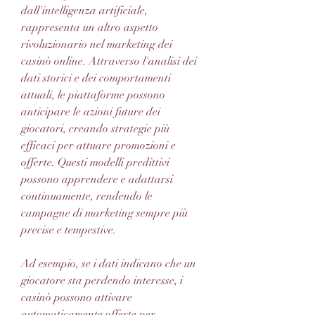
dall'intelligenza artificiale, 
rappresenta un altro aspetto 
rivoluzionario nel marketing dei 
casinò online. Attraverso l'analisi dei 
dati storici e dei comportamenti 
attuali, le piattaforme possono 
anticipare le azioni future dei 
giocatori, creando strategie più 
efficaci per attuare promozioni e 
offerte. Questi modelli predittivi 
possono apprendere e adattarsi 
continuamente, rendendo le 
campagne di marketing sempre più 
precise e tempestive.
Ad esempio, se i dati indicano che un 
giocatore sta perdendo interesse, i 
casinò possono attivare 
automaticamente offerte per 