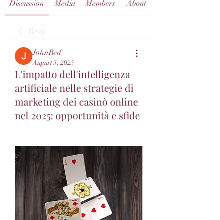
Discussion
Media
Members
About
Back
JohnRed
August 5, 2025
L'impatto dell'intelligenza
artificiale nelle strategie di
marketing dei casinò online
nel 2025: opportunità e sfide