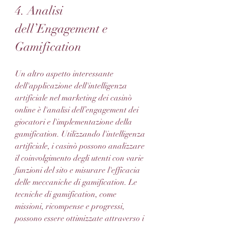
4. Analisi 
dell’Engagement e 
Gamification
Un altro aspetto interessante 
dell'applicazione dell'intelligenza 
artificiale nel marketing dei casinò 
online è l'analisi dell’engagement dei 
giocatori e l'implementazione della 
gamification. Utilizzando l'intelligenza 
artificiale, i casinò possono analizzare 
il coinvolgimento degli utenti con varie 
funzioni del sito e misurare l'efficacia 
delle meccaniche di gamification. Le 
tecniche di gamification, come 
missioni, ricompense e progressi, 
possono essere ottimizzate attraverso i 