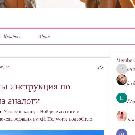
Members
About
Member
дует
pha
pharmaq
ы инструкция по 
jac
а аналоги
Elo
е Уролесан капсул. Найдите аналоги и 
мочевыводящих путей. Получите подробную 
Jan