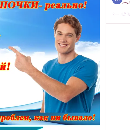
mat
See All 