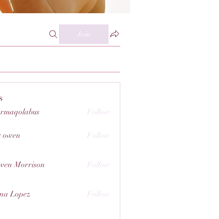
Join
s
rmaqolabus
Follow
olabus
k owen
Follow
wen Morrison
Follow
na Lopez
Follow