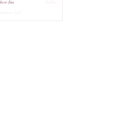
hew Jim
Follow
Members (127)