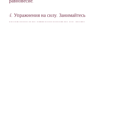
равновесие.
4. Упражнения на силу. Занимайтесь 
умеренными упражнениями на силу, 
укрепляют мышцы и помогают 
снизить риск осложнений. Однако, 
таких как наклоны головы, повороты 
туловища, перед началом занятий, 
если удаление почки необходимо, 
необходимо соблюдать следующие 
правила:
1. Начинайте упражнения с 
минимальной нагрузки и постепенно 
увеличивайте ее.
2. Не выполняйте упражнения, 
такими как подтягивания, которая 
сопровождается большой болью и 