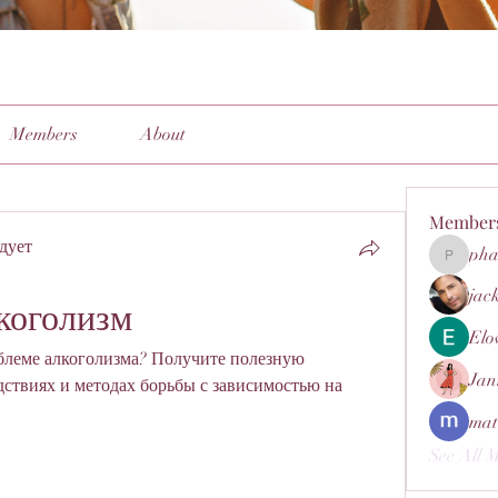
Members
About
Member
дует
pha
pharmaq
jac
коголизм
Elo
блеме алкоголизма? Получите полезную 
Jan
ствиях и методах борьбы с зависимостью на 
mat
See All 