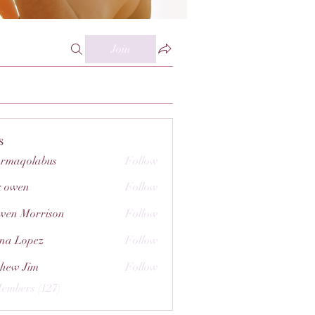
Join
s
rmaqolabus
Follow
olabus
k owen
Follow
wen Morrison
Follow
na Lopez
Follow
hew Jim
Follow
Members (127)