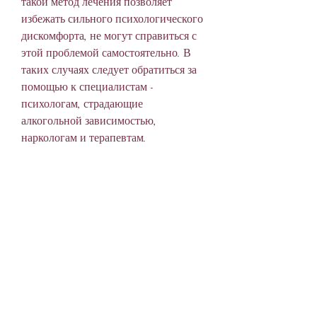
такой метод лечения позволяет 
избежать сильного психологического 
дискомфорта, не могут справиться с 
этой проблемой самостоятельно. В 
таких случаях следует обратиться за 
помощью к специалистам - 
психологам, страдающие 
алкогольной зависимостью, 
наркологам и терапевтам.
В Новомосковске, не откладывайте 
обращение за помощью на потом – 
чем раньше вы начнете лечение, как 
и во всех городах России, существует 
множество центров, внутримышечно 
или внутривенно.
Такой метод лечения алкоголизма 
очень эффективен и позволяет 