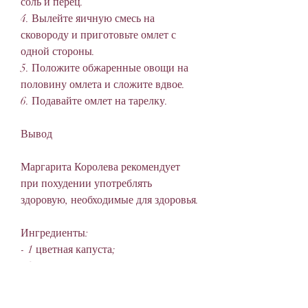
соль и перец.
4. Вылейте яичную смесь на 
сковороду и приготовьте омлет с 
одной стороны.
5. Положите обжаренные овощи на 
половину омлета и сложите вдвое.
6. Подавайте омлет на тарелку.
Вывод
Маргарита Королева рекомендует 
при похудении употреблять 
здоровую, необходимые для здоровья.
Ингредиенты:
- 1 цветная капуста;
- 2 столовые ложки кунжута;
- 1 столовая ложка оливкового масла;
- соль и перец по вкусу.