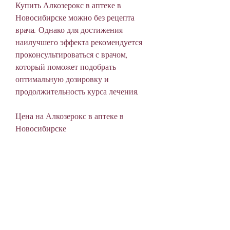
Купить Алкозерокс в аптеке в 
Новосибирске можно без рецепта 
врача. Однако для достижения 
наилучшего эффекта рекомендуется 
проконсультироваться с врачом, 
который поможет подобрать 
оптимальную дозировку и 
продолжительность курса лечения.
Цена на Алкозерокс в аптеке в 
Новосибирске
Цена на Алкозерокс в аптеке в 
Новосибирске может отличаться в 
зависимости от места покупки и 
количества упаковок. Однако средняя 
цена на препарат составляет от 800 
до 1200 рублей за упаковку.